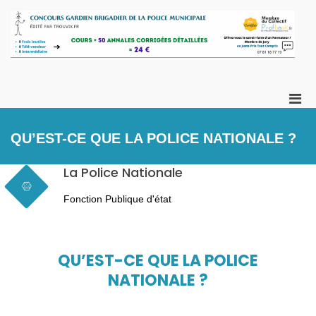
Aller
au
contenu
U
Co
fo
Ga
po
Br
vo
Men
de
prin
ch
Po
pou
vo
QU’EST-CE QUE LA POLICE NATIONALE ?
Mu
mobi
La Police Nationale
Fonction Publique d'état
QU’EST-CE QUE LA POLICE
NATIONALE ?