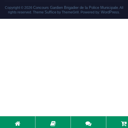
Concours Gardien Brigadier de la Police Municipale
Copyright © 2026
. All
Suffice
WordPress
rights reserved. Theme
by ThemeGrill. Powered by:
.