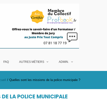
Une
Concours
formation
Gardien
pour
Brigadier
vous,
de la
chez
Police
vous
FAQ
AUTRES MÉTIERS
ADMIN.
Municipale
cueil
Quelles sont les missions de la police municipale ?
 DE LA POLICE MUNICIPALE