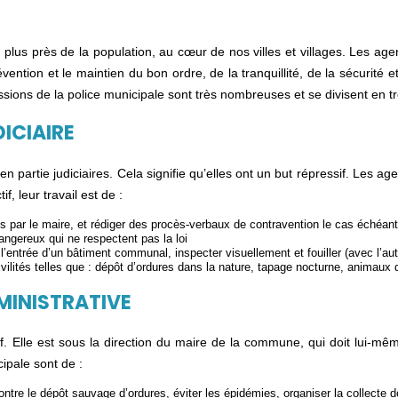
plus près de la population, au cœur de nos villes et villages. Les agent
ention et le maintien du bon ordre, de la tranquillité, de la sécurité e
issions de la police municipale sont très nombreuses et se divisent en tr
DICIAIRE
en partie judiciaires. Cela signifie qu’elles ont un but répressif. Les a
f, leur travail est de :
ris par le maire, et rédiger des procès-verbaux de contravention le cas échéant
dangereux qui ne respectent pas la loi
l’entrée d’un bâtiment communal, inspecter visuellement et fouiller (avec l’aut
ivilités telles que : dépôt d’ordures dans la nature, tapage nocturne, animaux 
DMINISTRATIVE
if. Elle est sous la direction du maire de la commune, qui doit lui-m
cipale sont de :
 contre le dépôt sauvage d’ordures, éviter les épidémies, organiser la collecte 