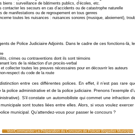
es biens : surveillance de bâtiments publics, d’écoles, etc.
uis contacter les secours en cas d’accidents ou de catastrophe naturelle
lors de manifestations ou de regroupement en tous genres
a concerne toutes les nuisances : nuisances sonores (musique, aboiement), tro
ents de Police Judiciaire Adjoints. Dans le cadre de ces fonctions-là, l
re
élits, crimes ou contraventions dont ils sont témoins
enant lors de la rédaction d’un procès-verbal
le et collecter toutes les preuves nécessaires pour en découvrir les auteurs
non-respect du code de la route
distinction entre ces différentes polices. En effet, il n’est pas rare 
la police administrative et de la police judiciaire. Prenons l’exemple d’un
nistrative). S’il constate un automobiliste qui commet une infraction de l
 municipale sont toutes liées entre elles. Alors, si vous voulez exerce
 police municipal. Qu’attendez-vous pour passer le concours ?
Voir/Commander La Préparation du Concours de Policier Brigadier Municipal