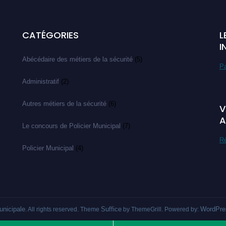
CATÉGORIES
L
I
Abécédaire des métiers de la sécurité
(5)
Pa
Administratif
(2)
Autres métiers de la sécurité
(6)
V
A
Le concours de Policier Municipal
(7)
Ré
Policier Municipal
(4)
unicipale
Suffice
WordPre
. All rights reserved. Theme
by ThemeGrill. Powered by: