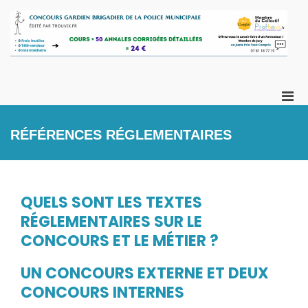
Aller
au
contenu
U
Co
fo
Ga
po
Br
vo
Men
de
prin
ch
Po
pou
vo
RÉFÉRENCES RÉGLEMENTAIRES
Mu
mobi
QUELS SONT LES TEXTES
RÉGLEMENTAIRES SUR LE
CONCOURS ET LE MÉTIER ?
UN CONCOURS EXTERNE ET DEUX
CONCOURS INTERNES