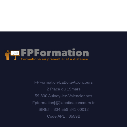
FPFormation-LaBoiteAConcours
2 Place du 19mars
59 300 Aulnoy-lez-Valenciennes
Fpformation[@]laboiteaconcours.fr
SIRET : 834 559 841 00012
Code APE : 8559B