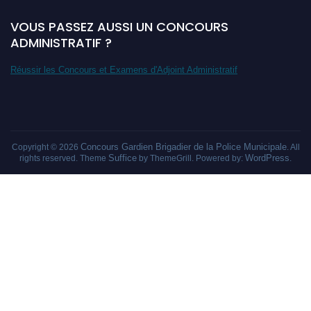
VOUS PASSEZ AUSSI UN CONCOURS
ADMINISTRATIF ?
Réussir les Concours et Examens d'Adjoint Administratif
Concours Gardien Brigadier de la Police Municipale
Copyright © 2026
. All
Suffice
WordPress
rights reserved. Theme
by ThemeGrill. Powered by:
.